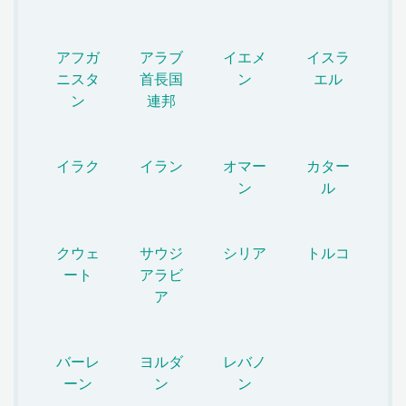
アフガ
アラブ
イエメ
イスラ
ニスタ
首長国
ン
エル
ン
連邦
イラク
イラン
オマー
カター
ン
ル
クウェ
サウジ
シリア
トルコ
ート
アラビ
ア
バーレ
ヨルダ
レバノ
ーン
ン
ン