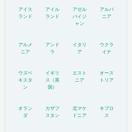
アイス
アイル
アゼル
アルバ
ランド
ランド
バイジ
ニア
ャン
アルメ
アンド
イタリ
ウクラ
ニア
ラ
ア
イナ
ウズベ
イギリ
エスト
オース
キスタ
ス（英
ニア
トリア
ン
国）
オラン
カザフ
北マケ
キプロ
ダ
スタン
ドニア
ス