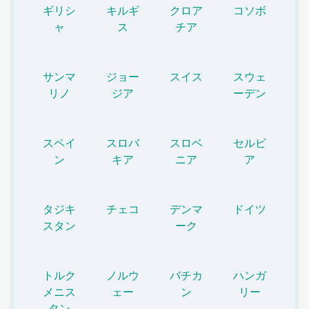
ギリシ
キルギ
クロア
コソボ
ャ
ス
チア
サンマ
ジョー
スイス
スウェ
リノ
ジア
ーデン
スペイ
スロバ
スロベ
セルビ
ン
キア
ニア
ア
タジキ
チェコ
デンマ
ドイツ
スタン
ーク
トルク
ノルウ
バチカ
ハンガ
メニス
ェー
ン
リー
タン