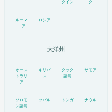
タイン
ク
ルーマ
ロシア
ニア
大洋州
オース
キリバ
クック
サモア
トラリ
ス
諸島
ア
ソロモ
ツバル
トンガ
ナウル
ン諸島