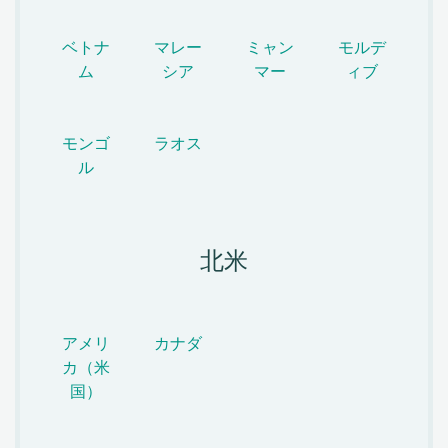
ベトナ
マレー
ミャン
モルデ
ム
シア
マー
ィブ
モンゴ
ラオス
ル
北米
アメリ
カナダ
カ（米
国）