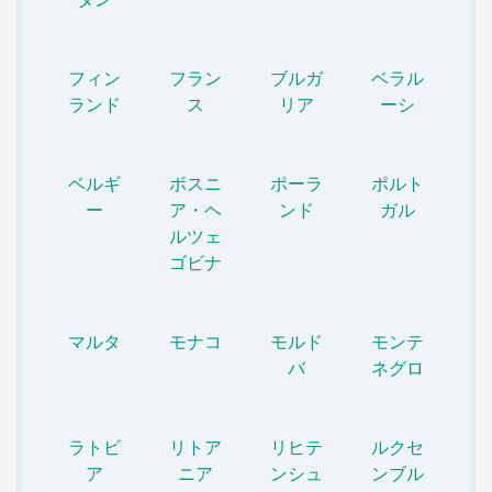
フィン
フラン
ブルガ
ベラル
ランド
ス
リア
ーシ
ベルギ
ボスニ
ポーラ
ポルト
ー
ア・ヘ
ンド
ガル
ルツェ
ゴビナ
マルタ
モナコ
モルド
モンテ
バ
ネグロ
ラトビ
リトア
リヒテ
ルクセ
ア
ニア
ンシュ
ンブル