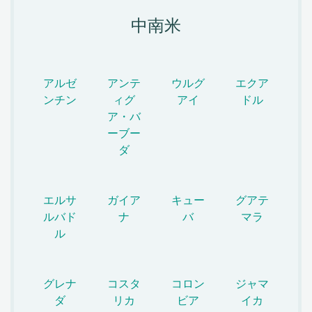
中南米
アルゼ
アンテ
ウルグ
エクア
ンチン
ィグ
アイ
ドル
ア・バ
ーブー
ダ
エルサ
ガイア
キュー
グアテ
ルバド
ナ
バ
マラ
ル
グレナ
コスタ
コロン
ジャマ
ダ
リカ
ビア
イカ