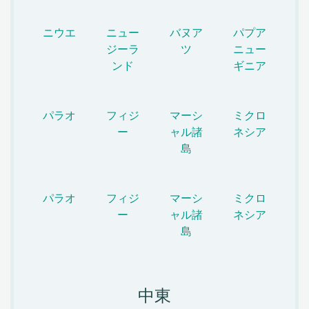
ニウエ
ニュー
バヌア
パプア
ジーラ
ツ
ニュー
ンド
ギニア
パラオ
フィジ
マーシ
ミクロ
ー
ャル諸
ネシア
島
パラオ
フィジ
マーシ
ミクロ
ー
ャル諸
ネシア
島
中東