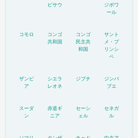
ビサウ
ジボワ
ール
コモロ
コンゴ
コンゴ
サント
共和国
民主共
メ・プ
和国
リンシ
ペ
ザンビ
シエラ
ジブチ
ジンバ
ア
レオネ
ブエ
スーダ
赤道ギ
セーシ
セネガ
ン
ニア
ェル
ル
ソマリ
タンザ
チャド
中央ア