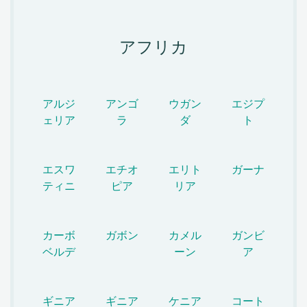
アフリカ
アルジ
アンゴ
ウガン
エジプ
ェリア
ラ
ダ
ト
エスワ
エチオ
エリト
ガーナ
ティニ
ピア
リア
カーボ
ガボン
カメル
ガンビ
ベルデ
ーン
ア
ギニア
ギニア
ケニア
コート