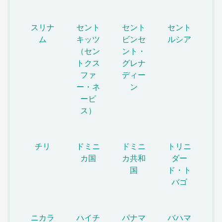
スリナ
セント
セント
セント
ム
キッツ
ビンセ
ルシア
（セン
ント・
トクス
グレナ
ファ
ディー
ー・ネ
ン
ービ
ス）
チリ
ドミニ
ドミニ
トリニ
カ国
カ共和
ダー
国
ド・ト
バゴ
ニカラ
ハイチ
パナマ
バハマ