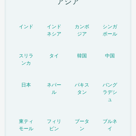
アジア
インド
インド
カンボ
シンガ
ネシア
ジア
ポール
スリラ
タイ
韓国
中国
ンカ
日本
ネパー
パキス
バング
ル
タン
ラデシ
ュ
東ティ
フィリ
ブータ
ブルネ
モール
ピン
ン
イ