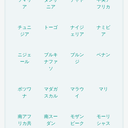
ア
ニア
フリカ
チュニ
トーゴ
ナイジ
ナミビ
ジア
ェリア
ア
ニジェ
ブルキ
ブルン
ベナン
ール
ナファ
ジ
ソ
ボツワ
マダガ
マラウ
マリ
ナ
スカル
イ
南アフ
南スー
モザン
モーリ
リカ共
ダン
ビーク
シャス